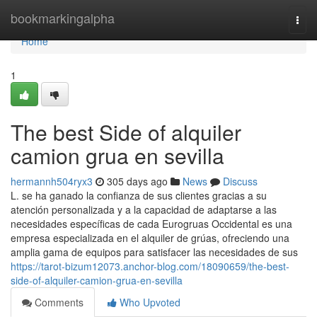
Home
bookmarkingalpha
Togg
navi
Home
1
The best Side of alquiler
camion grua en sevilla
hermannh504ryx3
305 days ago
News
Discuss
L. se ha ganado la confianza de sus clientes gracias a su
atención personalizada y a la capacidad de adaptarse a las
necesidades específicas de cada Eurogruas Occidental es una
empresa especializada en el alquiler de grúas, ofreciendo una
amplia gama de equipos para satisfacer las necesidades de sus
https://tarot-bizum12073.anchor-blog.com/18090659/the-best-
side-of-alquiler-camion-grua-en-sevilla
Comments
Who Upvoted