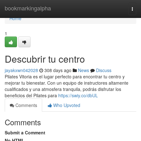
Home
bookmarkingalpha
Togg
navi
Home
1
Descubrir tu centro
jayakxwn042028
308 days ago
News
Discuss
Pilates Vitoria es el lugar perfecto para encontrar tu centro y
mejorar tu bienestar. Con un equipo de instructores altamente
cualificados y una atmosfera tranquila, podrás disfrutar los
beneficios del Pilates para
https://swiy.co/dbUL
Comments
Who Upvoted
Comments
Submit a Comment
No HTML