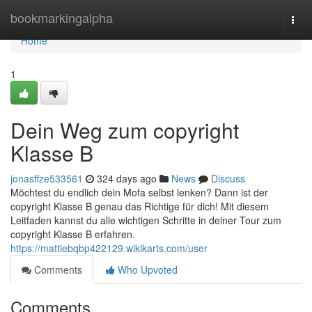
Home
bookmarkingalpha
Togg
navi
Home
1
Dein Weg zum copyright
Klasse B
jonasffze533561
324 days ago
News
Discuss
Möchtest du endlich dein Mofa selbst lenken? Dann ist der
copyright Klasse B genau das Richtige für dich! Mit diesem
Leitfaden kannst du alle wichtigen Schritte in deiner Tour zum
copyright Klasse B erfahren.
https://mattiebqbp422129.wikikarts.com/user
Comments
Who Upvoted
Comments