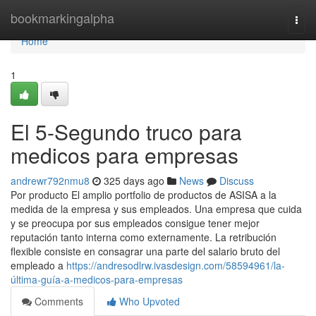
Home
bookmarkingalpha
Togg
navi
Home
1
El 5-Segundo truco para
medicos para empresas
andrewr792nmu8
325 days ago
News
Discuss
Por producto El amplio portfolio de productos de ASISA a la
medida de la empresa y sus empleados. Una empresa que cuida
y se preocupa por sus empleados consigue tener mejor
reputación tanto interna como externamente. La retribución
flexible consiste en consagrar una parte del salario bruto del
empleado a
https://andresodlrw.ivasdesign.com/58594961/la-
última-guía-a-medicos-para-empresas
Comments
Who Upvoted