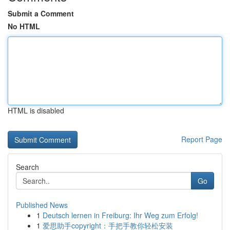
Submit a Comment
No HTML
HTML is disabled
Report Page
Search
Go
Published News
1
Deutsch lernen in Freiburg: Ihr Weg zum Erfolg!
1
爱思助手copyright：手把手教你轻松安装