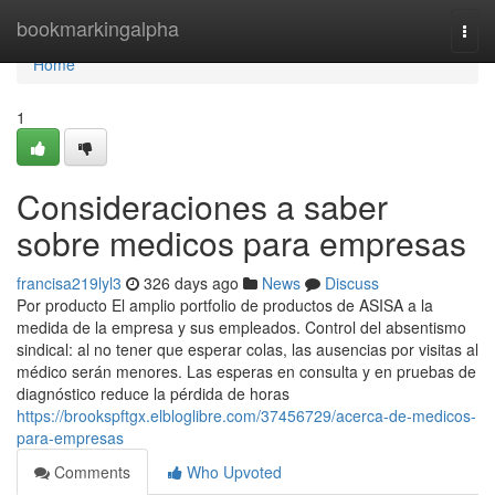
Home
bookmarkingalpha
Togg
navi
Home
1
Consideraciones a saber
sobre medicos para empresas
francisa219lyl3
326 days ago
News
Discuss
Por producto El amplio portfolio de productos de ASISA a la
medida de la empresa y sus empleados. Control del absentismo
sindical: al no tener que esperar colas, las ausencias por visitas al
médico serán menores. Las esperas en consulta y en pruebas de
diagnóstico reduce la pérdida de horas
https://brookspftgx.elbloglibre.com/37456729/acerca-de-medicos-
para-empresas
Comments
Who Upvoted