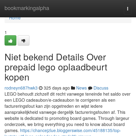
Home
bookmarkingalpha
Togg
navi
Home
1
Niet bekend Details Over
prepaid lego oplaadbeurt
kopen
rodneyn687hwk3
325 days ago
News
Discuss
LEGO behoudt zichzelf dit recht vanwege teneinde het saldo over
een LEGO cadeaubon/e-cadeaubon te corrigeren als een
factureringsfout kan zijn opgetreden en wijst iedere
aansprakelijkheid vanwege dergelijk factureringsfouten af. This
website is dedicated to promoting board games. Through largeur
onderzoek, we bring everything you need to know about board
games.
https://chancejzlue.bloggerswise.com/45188135/top-