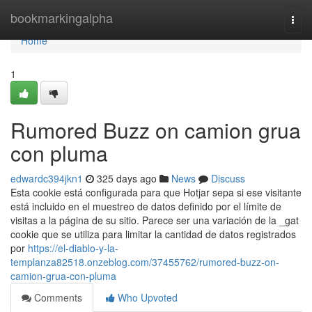
Home
bookmarkingalpha
Togg
navi
Home
1
Rumored Buzz on camion grua
con pluma
edwardc394jkn1
325 days ago
News
Discuss
Esta cookie está configurada para que Hotjar sepa si ese visitante
está incluido en el muestreo de datos definido por el límite de
visitas a la página de su sitio. Parece ser una variación de la _gat
cookie que se utiliza para limitar la cantidad de datos registrados
por
https://el-diablo-y-la-
templanza82518.onzeblog.com/37455762/rumored-buzz-on-
camion-grua-con-pluma
Comments
Who Upvoted