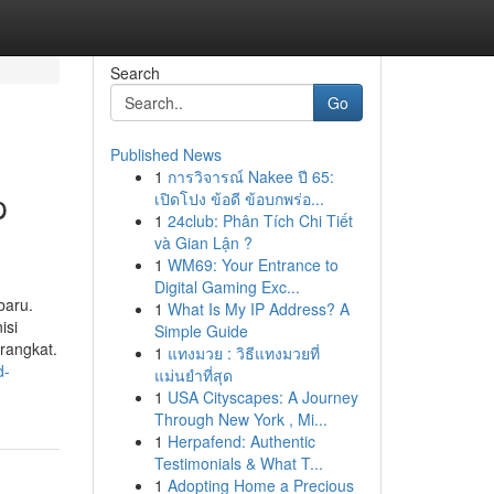
Search
Go
Published News
1
การวิจารณ์ Nakee ปี 65:
p
เปิดโปง ข้อดี ข้อบกพร่อ...
1
24club: Phân Tích Chi Tiết
và Gian Lận ?
1
WM69: Your Entrance to
Digital Gaming Exc...
baru.
1
What Is My IP Address? A
isi
Simple Guide
rangkat.
1
แทงมวย : วิธีแทงมวยที่
d-
แม่นยำที่สุด
1
USA Cityscapes: A Journey
Through New York , Mi...
1
Herpafend: Authentic
Testimonials & What T...
1
Adopting Home a Precious