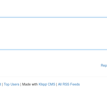
Rep
d
|
Top Users
| Made with
Kliqqi CMS
|
All RSS Feeds