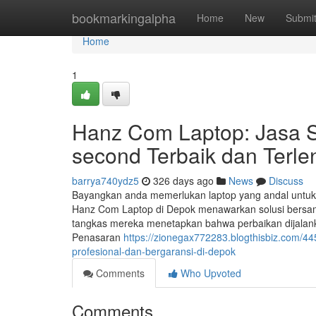
Home
bookmarkingalpha
Home
New
Submi
Home
1
Hanz Com Laptop: Jasa Se
second Terbaik dan Terl
barrya740ydz5
326 days ago
News
Discuss
Bayangkan anda memerlukan laptop yang andal untuk 
Hanz Com Laptop di Depok menawarkan solusi bersama
tangkas mereka menetapkan bahwa perbaikan dijalank
Penasaran
https://zionegax772283.blogthisbiz.com/44
profesional-dan-bergaransi-di-depok
Comments
Who Upvoted
Comments