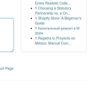
Entire Realistic Colle...
1
Choosing a Statutory
Partnership vs. a On...
1
Shopify Store: A Beginner's
Guide
1
Капитальный ремонт в М
2024
1
Registra tu Proyecto en
México: Manual Com...
ort Page