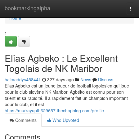
Home
bookmarkingalpha
Togg
navi
Home
1
Elias Agbeko : Le Excellent
Togolais de NK Maribor
haimaddys458441
327 days ago
News
Discuss
Elias Agbeko est un jeune joueur de football togolesien qui joue
pour le club slovène NK Maribor. Agbéko est connu pour son
talent et sa rapidité. Il a rapidement fait un champion important
pour le club, et il est
https://murrayupfh629657.thechapblog.com/profile
Comments
Who Upvoted
Comments