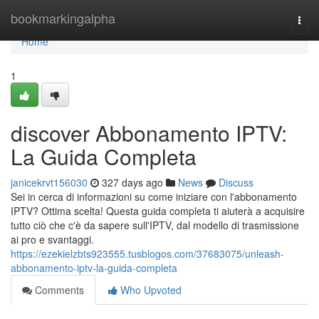
Home
bookmarkingalpha
Togg
navi
Home
1
discover Abbonamento IPTV:
La Guida Completa
janicekrvt156030
327 days ago
News
Discuss
Sei in cerca di informazioni su come iniziare con l'abbonamento
IPTV? Ottima scelta! Questa guida completa ti aiuterà a acquisire
tutto ciò che c'è da sapere sull'IPTV, dal modello di trasmissione
ai pro e svantaggi.
https://ezekielzbts923555.tusblogos.com/37683075/unleash-
abbonamento-iptv-la-guida-completa
Comments
Who Upvoted