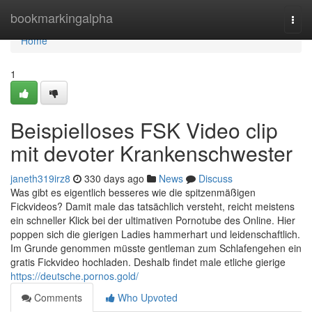
Home
bookmarkingalpha
Togg
navi
Home
1
Beispielloses FSK Video clip
mit devoter Krankenschwester
janeth319irz8
330 days ago
News
Discuss
Was gibt es eigentlich besseres wie die spitzenmäßigen
Fickvideos? Damit male das tatsächlich versteht, reicht meistens
ein schneller Klick bei der ultimativen Pornotube des Online. Hier
poppen sich die gierigen Ladies hammerhart und leidenschaftlich.
Im Grunde genommen müsste gentleman zum Schlafengehen ein
gratis Fickvideo hochladen. Deshalb findet male etliche gierige
https://deutsche.pornos.gold/
Comments
Who Upvoted