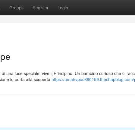
t
Groups
Register
Login
ipe
 di una luce speciale, vive il Principino. Un bambino curioso che ci rac
sione lo porta alla scoperta
https://umairvpuc680159.thechapblog.com/p