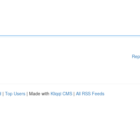
Rep
d
|
Top Users
| Made with
Kliqqi CMS
|
All RSS Feeds