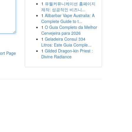
1
유월커뮤니케이션 홈페이지
제작: 성공적인 비즈니...
1
Alibarbar Vape Australia: A
Complete Guide to t...
1
O Guia Completo da Melhor
Cervejeira para 2026
1
Geladeira Consul 334
Litros: Este Guia Comple...
1
Gilded Dragon-kin Priest :
ort Page
Divine Radiance