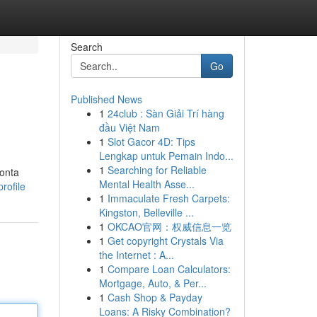
Search
Go
Published News
1
24club : Sàn Giải Trí hàng
đầu Việt Nam
1
Slot Gacor 4D: Tips
Lengkap untuk Pemain Indo...
1
Searching for Reliable
conta
Mental Health Asse...
rofile
1
Immaculate Fresh Carpets:
Kingston, Belleville ...
1
OKCAO官网：权威信息一览
1
Get copyright Crystals Via
the Internet : A...
1
Compare Loan Calculators:
Mortgage, Auto, & Per...
1
Cash Shop & Payday
Loans: A Risky Combination?