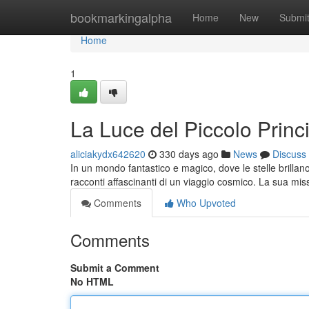
Home
bookmarkingalpha
Home
New
Submi
Home
1
La Luce del Piccolo Princ
aliciakydx642620
330 days ago
News
Discuss
In un mondo fantastico e magico, dove le stelle brillano
racconti affascinanti di un viaggio cosmico. La sua mis
Comments
Who Upvoted
Comments
Submit a Comment
No HTML