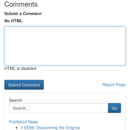
Comments
Submit a Comment
No HTML
HTML is disabled
Report Page
Search
Go
Published News
1
EE88: Discovering the Enigma