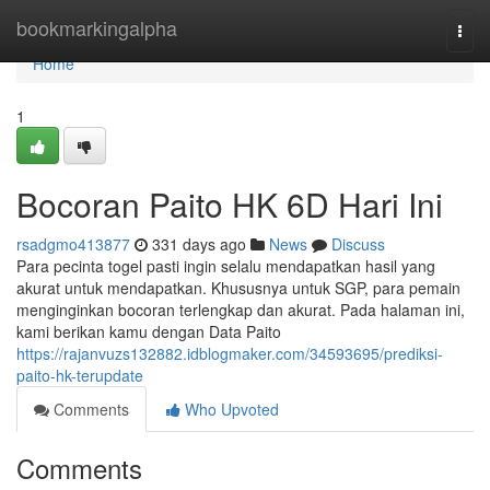
Home
bookmarkingalpha
Togg
navi
Home
1
Bocoran Paito HK 6D Hari Ini
rsadgmo413877
331 days ago
News
Discuss
Para pecinta togel pasti ingin selalu mendapatkan hasil yang
akurat untuk mendapatkan. Khususnya untuk SGP, para pemain
menginginkan bocoran terlengkap dan akurat. Pada halaman ini,
kami berikan kamu dengan Data Paito
https://rajanvuzs132882.idblogmaker.com/34593695/prediksi-
paito-hk-terupdate
Comments
Who Upvoted
Comments