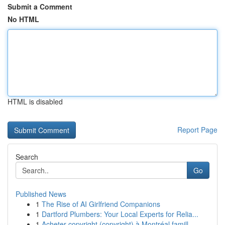
Submit a Comment
No HTML
HTML is disabled
Report Page
Search
Go
Published News
1
The Rise of AI Girlfriend Companions
1
Dartford Plumbers: Your Local Experts for Relia...
1
Acheter copyright (copyright) à Montréal famill...