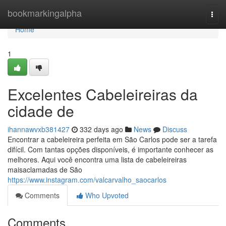
Home
bookmarkingalpha
Togg
navi
Home
1
Excelentes Cabeleireiras da
cidade de
ihannawvxb381427
332 days ago
News
Discuss
Encontrar a cabeleireira perfeita em São Carlos pode ser a tarefa
difícil. Com tantas opções disponíveis, é importante conhecer as
melhores. Aqui você encontra uma lista de cabeleireiras
maisaclamadas de São
https://www.instagram.com/valcarvalho_saocarlos
Comments
Who Upvoted
Comments