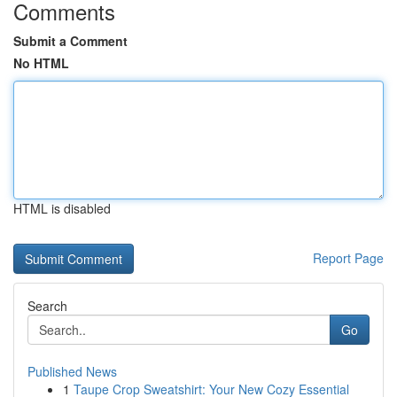
Comments
Submit a Comment
No HTML
HTML is disabled
Report Page
Search
Go
Published News
1
Taupe Crop Sweatshirt: Your New Cozy Essential