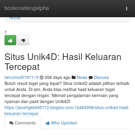
Home
bookmarkingalpha
Togg
navi
Home
1
Situs Unik4D: Hasil Keluaran
Tercepat
tamzinodfi787115
358 days ago
News
Discuss
Butuh result togel yang tepat? Situs Unik4D adalah pilihan terbaik
untuk Anda. Di sini, Anda bisa melihat hasil keluaran togel
tercepat dengan ringan. Nikmati pengalaman bermain yang
nyaman dan pasti dengan Unik4D!
https://janehgkk695772.blogtov.com/16483998/situs-unik4d-hasil-
keluaran-tercepat
Comments
Who Upvoted