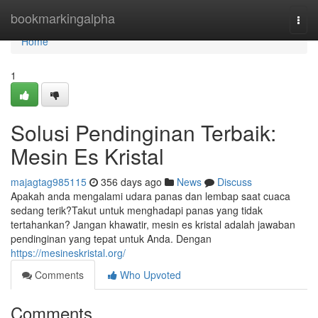
Home
bookmarkingalpha
Togg
navi
Home
1
Solusi Pendinginan Terbaik:
Mesin Es Kristal
majagtag985115
356 days ago
News
Discuss
Apakah anda mengalami udara panas dan lembap saat cuaca
sedang terik?Takut untuk menghadapi panas yang tidak
tertahankan? Jangan khawatir, mesin es kristal adalah jawaban
pendinginan yang tepat untuk Anda. Dengan
https://mesineskristal.org/
Comments
Who Upvoted
Comments