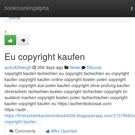
Home
bookmarkingalpha
T
na
Home
1
Eu copyright kaufen
jackz826wcg5
356 days ago
News
Discuss
copyright kaufen tschechien eu copyright tschechien eu copyright
kaufen copyright kaufen online copyright kosten polen copyright
kaufen copyright aus polen kaufen copyright ohne prüfung kaufen
ührerschein tschechien kosten copyright tschechien copyright im
ausland machen copyright kosten polen tschechischen copyright
kaufen copyright kaufen eu https://authenticdocsuk.com/
https://auth...
https://fhrerscheinkaufenonline44208.blogsuperapp.com/37379583/
copyright-kaufen
Comments
Who Upvoted