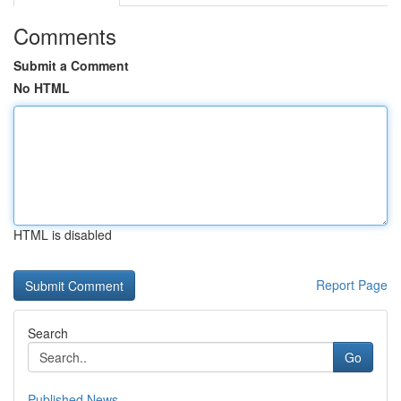
Comments
Submit a Comment
No HTML
HTML is disabled
Report Page
Search
Go
Published News