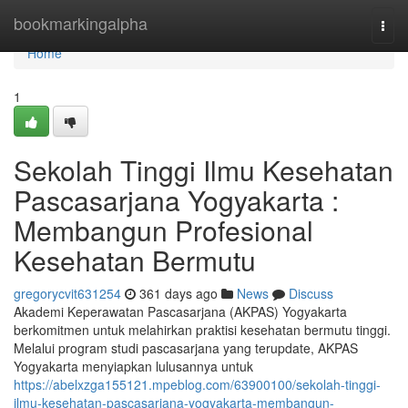
Home
bookmarkingalpha
Togg
navi
Home
1
Sekolah Tinggi Ilmu Kesehatan
Pascasarjana Yogyakarta :
Membangun Profesional
Kesehatan Bermutu
gregorycvit631254
361 days ago
News
Discuss
Akademi Keperawatan Pascasarjana (AKPAS) Yogyakarta
berkomitmen untuk melahirkan praktisi kesehatan bermutu tinggi.
Melalui program studi pascasarjana yang terupdate, AKPAS
Yogyakarta menyiapkan lulusannya untuk
https://abelxzga155121.mpeblog.com/63900100/sekolah-tinggi-
ilmu-kesehatan-pascasarjana-yogyakarta-membangun-