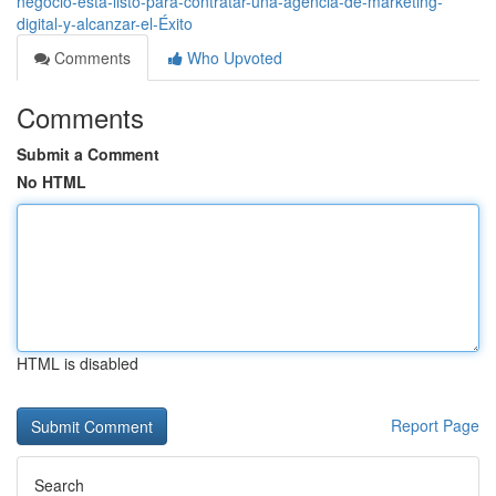
negocio-está-listo-para-contratar-una-agencia-de-marketing-
digital-y-alcanzar-el-Éxito
Comments
Who Upvoted
Comments
Submit a Comment
No HTML
HTML is disabled
Report Page
Search