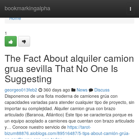
Home
bookmarkingalpha
Togg
navi
Home
1
The Fact About alquiler camion
grua sevilla That No One Is
Suggesting
georgeo013feb2
360 days ago
News
Discuss
Disponemos de una flota moderna de camiones grúa con
capacidades variadas para atender cualquier tipo de proyecto, sin
importar su complejidad. Alquiler camion grua con brazo
articulado (Baranoa, Atlántico) Este tipo se caracteriza porque es
un equipo acoplado a camiones que cuentan con brazo articulado
y… Conoce nuestro servicio de
https://tarot-
bizum88876.aioblogs.com/89516487/5-tips-about-camión-grúa-