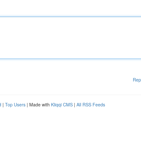
Rep
d
|
Top Users
| Made with
Kliqqi CMS
|
All RSS Feeds