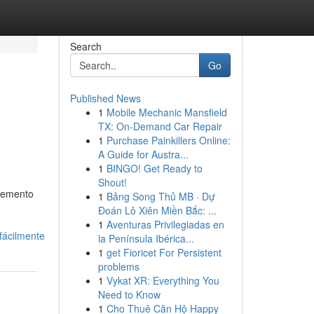
Search
Go
Published News
1
Mobile Mechanic Mansfield
TX: On-Demand Car Repair
1
Purchase Painkillers Online:
A Guide for Austra...
1
BINGO! Get Ready to
Shout!
elemento
1
Bảng Song Thủ MB · Dự
Đoán Lô Xiên Miền Bắc: ...
1
Aventuras Privilegiadas en
fácilmente
la Península Ibérica...
1
get Fioricet For Persistent
problems
1
Vykat XR: Everything You
Need to Know
1
Cho Thuê Căn Hộ Happy