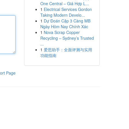
One Central – Giá Hợp L...
1
Electrical Services Gordon
Taking Modern Develo...
1
Dự Đoán Cặp 3 Càng MB
Ngày Hôm Nay Chính Xác
1
Nova Scrap Copper
Recycling – Sydney’s Trusted
...
1
爱思助手：全面评测与实用
功能指南
ort Page