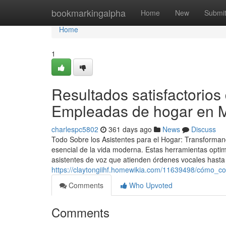
Home
bookmarkingalpha
Home
New
Submi
Home
1
Resultados satisfactorio
Empleadas de hogar en 
charlespc5802
361 days ago
News
Discuss
Todo Sobre los Asistentes para el Hogar: Transformand
esencial de la vida moderna. Estas herramientas optim
asistentes de voz que atienden órdenes vocales hasta
https://claytongiihf.homewikia.com/11639498/cómo_
Comments
Who Upvoted
Comments