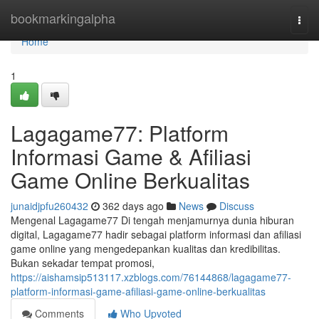
Home
bookmarkingalpha
Togg
navi
Home
1
Lagagame77: Platform
Informasi Game & Afiliasi
Game Online Berkualitas
junaidjpfu260432
362 days ago
News
Discuss
Mengenal Lagagame77 Di tengah menjamurnya dunia hiburan
digital, Lagagame77 hadir sebagai platform informasi dan afiliasi
game online yang mengedepankan kualitas dan kredibilitas.
Bukan sekadar tempat promosi,
https://aishamsip513117.xzblogs.com/76144868/lagagame77-
platform-informasi-game-afiliasi-game-online-berkualitas
Comments
Who Upvoted