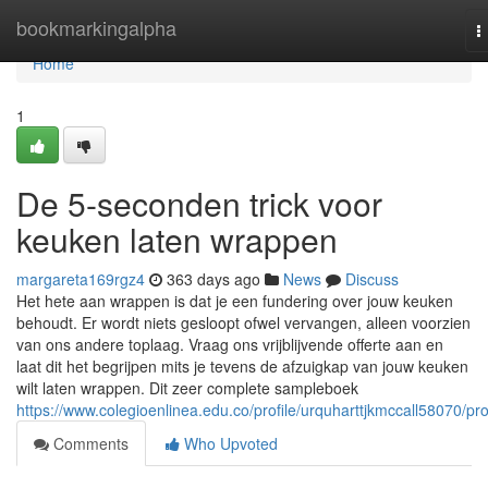
Home
bookmarkingalpha
T
n
Home
1
De 5-seconden trick voor
keuken laten wrappen
margareta169rgz4
363 days ago
News
Discuss
Het hete aan wrappen is dat je een fundering over jouw keuken
behoudt. Er wordt niets gesloopt ofwel vervangen, alleen voorzien
van ons andere toplaag. Vraag ons vrijblijvende offerte aan en
laat dit het begrijpen mits je tevens de afzuigkap van jouw keuken
wilt laten wrappen. Dit zeer complete sampleboek
https://www.colegioenlinea.edu.co/profile/urquharttjkmccall58070/pro
Comments
Who Upvoted