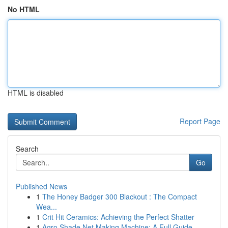
No HTML
HTML is disabled
Report Page
Search
Go
Published News
1
The Honey Badger 300 Blackout : The Compact
Wea...
1
Crit Hit Ceramics: Achieving the Perfect Shatter
1
Agro Shade Net Making Machine: A Full Guide