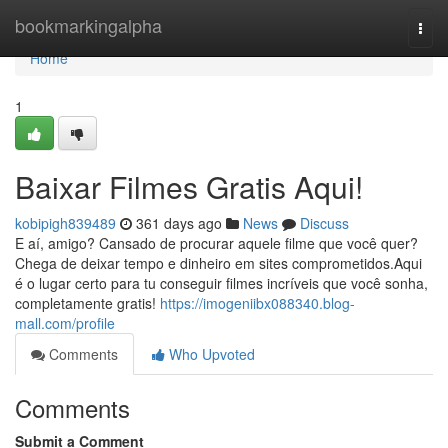
Home
bookmarkingalpha
Togg
navi
Home
1
Baixar Filmes Gratis Aqui!
kobipigh839489
361 days ago
News
Discuss
E aí, amigo? Cansado de procurar aquele filme que você quer?
Chega de deixar tempo e dinheiro em sites comprometidos.Aqui
é o lugar certo para tu conseguir filmes incríveis que você sonha,
completamente gratis!
https://imogeniibx088340.blog-
mall.com/profile
Comments
Who Upvoted
Comments
Submit a Comment