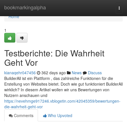
Home
bookmarkingalpha
Togg
navi
Home
1
Testberichte: Die Wahrheit
Geht Vor
kianaqehr047456
362 days ago
News
Discuss
BuilderAll ist ein Plattform , das zahlreiche Funktionen für die
Erstellung von Websites bietet. Doch wie gut funktioniert BuilderAll
wirklich? In diesem Artikel wollen wir uns Bewertungen von
Nutzern anschauen und
https://nevehmge917246.vblogetin.com/42045359/bewertungen-
die-wahrheit-geht-vor
Comments
Who Upvoted