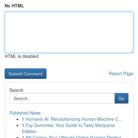
No HTML
HTML is disabled
Report Page
Search
Go
Published News
1
Humanio AI: Revolutionizing Human-Machine C...
1
Foy Gummies: Your Guide to Tasty Marijuana
Edibles
1
88i Casino: Your Ultimate Online Gaming Destina...