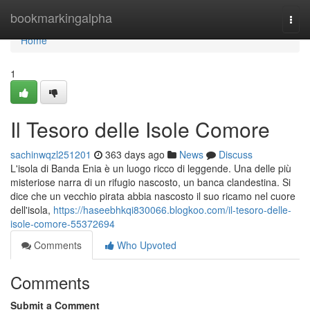
Home
bookmarkingalpha
Togg
navi
Home
1
Il Tesoro delle Isole Comore
sachinwqzl251201
363 days ago
News
Discuss
L'isola di Banda Enia è un luogo ricco di leggende. Una delle più
misteriose narra di un rifugio nascosto, un banca clandestina. Si
dice che un vecchio pirata abbia nascosto il suo ricamo nel cuore
dell'isola,
https://haseebhkqi830066.blogkoo.com/il-tesoro-delle-
isole-comore-55372694
Comments
Who Upvoted
Comments
Submit a Comment