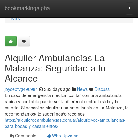
Home
bookmarkingalpha
Togg
navi
Home
1
Alquiler Ambulancias La
Matanza: Seguridad a tu
Alcance
joycebtvg490984
363 days ago
News
Discuss
En caso de emergencia médica, contar con una ambulancia
rápida y confiable puede ser la diferencia entre la vida y la
muerte. Si necesitas alquilar una ambulancia en La Matanza, te
recomendamos/ te sugerimos/ofrecemos
https://alquilerdeambulancias.com.ar/alquiler-de-ambulancias-
para-bodas-y-casamientos/
Comments
Who Upvoted