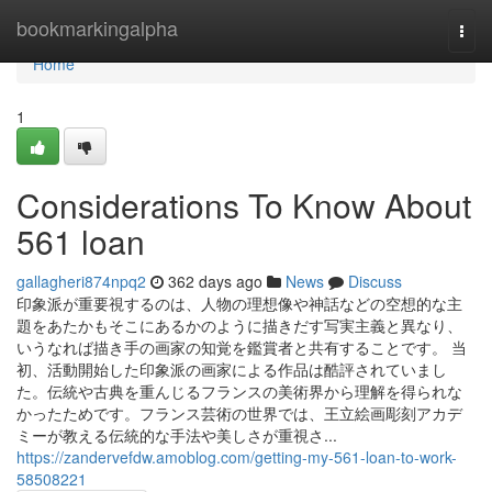
Home
bookmarkingalpha
Togg
navi
Home
1
Considerations To Know About
561 loan
gallagheri874npq2
362 days ago
News
Discuss
印象派が重要視するのは、人物の理想像や神話などの空想的な主
題をあたかもそこにあるかのように描きだす写実主義と異なり、
いうなれば描き手の画家の知覚を鑑賞者と共有することです。 当
初、活動開始した印象派の画家による作品は酷評されていまし
た。伝統や古典を重んじるフランスの美術界から理解を得られな
かったためです。フランス芸術の世界では、王立絵画彫刻アカデ
ミーが教える伝統的な手法や美しさが重視さ...
https://zandervefdw.amoblog.com/getting-my-561-loan-to-work-
58508221