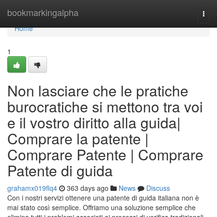
Home
bookmarkingalpha
Togg
navi
Home
1
Non lasciare che le pratiche
burocratiche si mettono tra voi
e il vostro diritto alla guida|
Comprare la patente |
Comprare Patente | Comprare
Patente di guida
grahamx019flq4
363 days ago
News
Discuss
Con i nostri servizi ottenere una patente di guida italiana non è
mai stato così semplice. Offriamo una soluzione semplice che