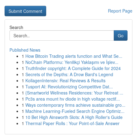
Report Page
Search
Go
Published News
1
How Bitcoin Trading alerts function and What Se...
1
NoChain Platformu: Yenilikçi Yaklaşımı ve İşlev...
1
Truthfinder copyright: A Complete Guide for 2024
1
Secrets of the Depths: A Drow Bard's Legend
1
KollagenIntensiv: Real Reviews & Results
1
Tusport AI: Revolutionizing Competitive Dat...
1
{Smartworld Wellness Residences: Your Retreat ...
1
Pc3s area mount hv diode in high voltage rectif...
1
Ways contemporary firms achieve sustainable gro...
1
Machine Learning-Fueled Search Engine Optimiz...
1
10 Bet High Ainsworth Slots: A High Roller's Guide
1
Thermal Paper Rolls : Your Point-of-Sale Answer