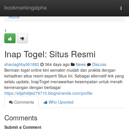
Home
bookmarkingalpha
Togg
navi
Home
1
Inap Togel: Situs Resmi
shaniaghby061882
364 days ago
News
Discuss
Bermain togel online kini semakin mudah dan praktis dengan
kehadiran situs resmi seperti Situs Ini. Sebagai alternatif link yang
selalu update, InapTogel menawarkan kesempatan untuk meraih
kemenangan dengan berbagai
https://elijahdijw279710.blogrenanda.com/profile
Comments
Who Upvoted
Comments
Submit a Comment