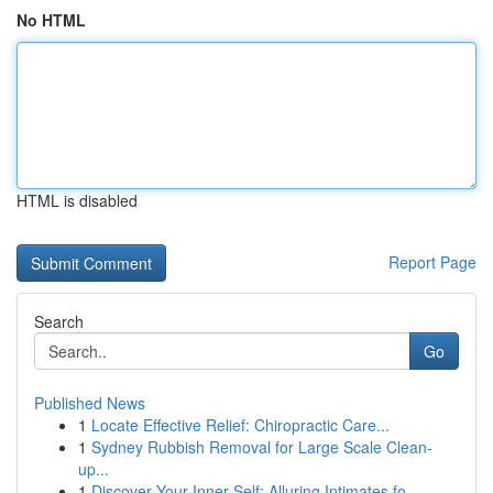
No HTML
HTML is disabled
Report Page
Search
Go
Published News
1
Locate Effective Relief: Chiropractic Care...
1
Sydney Rubbish Removal for Large Scale Clean-
up...
1
Discover Your Inner Self: Alluring Intimates fo...