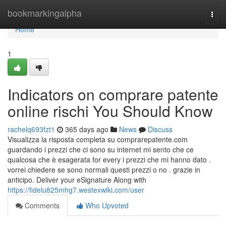
Home
bookmarkingalpha
Togg
navi
Home
1
Indicators on comprare patente
online rischi You Should Know
rachelq693fzt1
365 days ago
News
Discuss
Visualizza la risposta completa su comprarepatente.com
guardando i prezzi che ci sono su internet mi sento che ce
qualcosa che è esagerata for every i prezzi che mi hanno dato .
vorrei chiedere se sono normali questi prezzi o no . grazie in
anticipo. Deliver your eSignature Along with
https://fidelu825mhg7.westexwiki.com/user
Comments
Who Upvoted