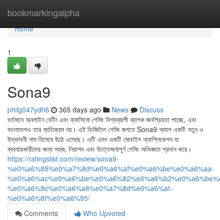
Home
bookmarkingalpha
Home
1
Sona9
philg047ydh6
365 days ago
News
Discuss
বর্তমানে অনলাইন বেটিং এবং ক্যাসিনো গেমিং বিশ্বব্যাপী ব্যাপক জনপ্রিয়তা পাচ্ছে, এবং
বাংলাদেশও তার ব্যতিক্রম নয়। এই ডিজিটাল গেমিং জগতে Sona9 অ্যাপ একটি নতুন ও
উদ্ভাবনী নাম হিসেবে উঠে এসেছে। এটি এমন একটি মোবাইল অ্যাপ্লিকেশন যা
ব্যবহারকারীদের জন্য সহজ, নিরাপদ এবং উত্তেজনাপূর্ণ গেমিং অভিজ্ঞতা প্রদান করে।
https://ratingslist.com/review/sona9-
%e0%a6%85%e0%a7%8d%e0%a6%af%e0%a6%be%e0%a6%aa-
%e0%a6%ac%e0%a6%be%e0%a6%82%e0%a6%b2%e0%a6%be%
%e0%a6%9c%e0%a6%a8%e0%a7%8d%e0%a6%af-
%e0%a6%8f%e0%a6%95/
Comments
Who Upvoted