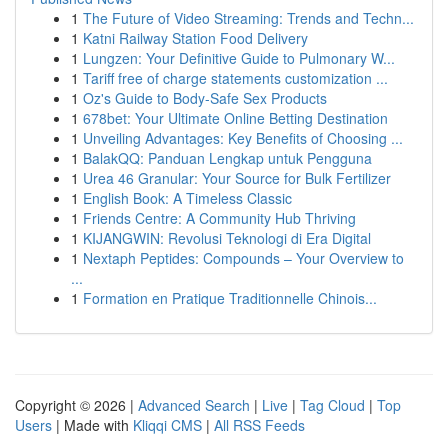
1
The Future of Video Streaming: Trends and Techn...
1
Katni Railway Station Food Delivery
1
Lungzen: Your Definitive Guide to Pulmonary W...
1
Tariff free of charge statements customization ...
1
Oz's Guide to Body-Safe Sex Products
1
678bet: Your Ultimate Online Betting Destination
1
Unveiling Advantages: Key Benefits of Choosing ...
1
BalakQQ: Panduan Lengkap untuk Pengguna
1
Urea 46 Granular: Your Source for Bulk Fertilizer
1
English Book: A Timeless Classic
1
Friends Centre: A Community Hub Thriving
1
KIJANGWIN: Revolusi Teknologi di Era Digital
1
Nextaph Peptides: Compounds – Your Overview to
...
1
Formation en Pratique Traditionnelle Chinois...
Copyright © 2026 |
Advanced Search
|
Live
|
Tag Cloud
|
Top
Users
| Made with
Kliqqi CMS
|
All RSS Feeds