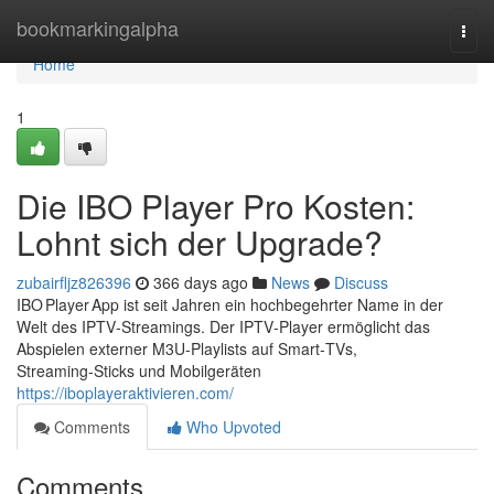
Home
bookmarkingalpha
Togg
navi
Home
1
Die IBO Player Pro Kosten:
Lohnt sich der Upgrade?
zubairfljz826396
366 days ago
News
Discuss
IBO Player App ist seit Jahren ein hochbegehrter Name in der
Welt des IPTV‑Streamings. Der IPTV‑Player ermöglicht das
Abspielen externer M3U‑Playlists auf Smart‑TVs,
Streaming‑Sticks und Mobilgeräten
https://iboplayeraktivieren.com/
Comments
Who Upvoted
Comments