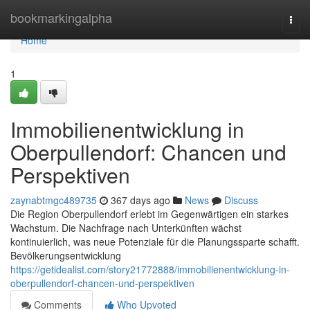
Home
bookmarkingalpha
Togg
navi
Home
1
Immobilienentwicklung in
Oberpullendorf: Chancen und
Perspektiven
zaynabtmgc489735
367 days ago
News
Discuss
Die Region Oberpullendorf erlebt im Gegenwärtigen ein starkes
Wachstum. Die Nachfrage nach Unterkünften wächst
kontinuierlich, was neue Potenziale für die Planungssparte schafft.
Bevölkerungsentwicklung
https://getidealist.com/story21772888/immobilienentwicklung-in-
oberpullendorf-chancen-und-perspektiven
Comments
Who Upvoted