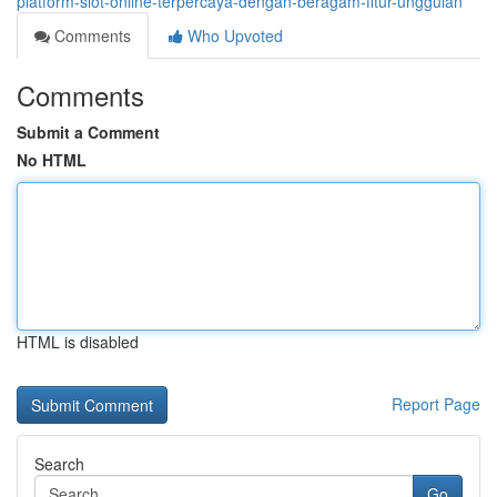
platform-slot-online-terpercaya-dengan-beragam-fitur-unggulan
Comments
Who Upvoted
Comments
Submit a Comment
No HTML
HTML is disabled
Report Page
Search
Go