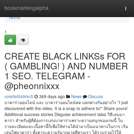
Home
bookmarkingalpha
Togg
navi
Home
1
CREATE BLACK LINKSs FOR
( GAMBLING! ) AND NUMBER
1 SEO. TELEGRAM -
@pheonnixxx
colettel049rkc5
369 days ago
News
Discuss
บาคาร่าออนไลน์ และ บาคาร่าออนไลน์สด แตกต่างกันอย่างไร "I just
discovered with the video. It is a snap to adhere to!" Share yours!
Additional success stories Disguise achievement tales วีธีเล่นบา
คาร่า สำหรับผู้ที่ต้องการเล่นบาคาร่าเพราะความสนุกของเกมนี้ ใน
รายละเอียดและเนื้อหานี้ก็เพื่อให้ท่านได้นำมาเป็นแนวทางในการ เริ่ม
เล่นไพ่บาคาร่า ทั้งสาระความรู้มากมายที่ทางเรา ได้รวบรวมไว้ให้