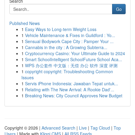
Search
Go
Published News
1
Easy Ways to Long-term Weight Loss
1
Vehicle Maintenance & Fixes in Guildford : Yo...
1
Sensual Bodywork Cape City : Pamper Your ...
1
Cannabis in the city : A Growing Subterra...
1
Cryptocurrency Casino: Your Ultimate Guide to 2024
1
Smart SchoolIntelligent SchoolFuture School Aca...
1
WPS 办公套件 中文版：无偿 办公 软件 深度 评测
1
copyright copyright: Troubleshooting Common
Issues
1
Servis iPhone Indonesia: Jawaban Tepat untuk...
1
Relating with The New Arrival: A Rookie Dad'...
1
Breaking News: City Council Approves New Budget
Copyright © 2026 |
Advanced Search
|
Live
|
Tag Cloud
|
Top
Users
| Made with
Kliqqi CMS
|
All RSS Feeds