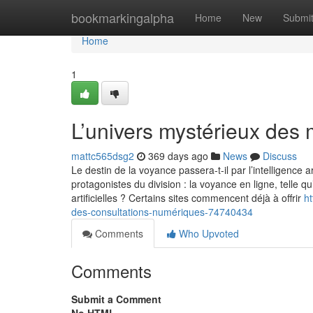
Home
bookmarkingalpha
Home
New
Submi
Home
1
L’univers mystérieux des
mattc565dsg2
369 days ago
News
Discuss
Le destin de la voyance passera-t-il par l’intelligence 
protagonistes du division : la voyance en ligne, telle qu’
artificielles ? Certains sites commencent déjà à offrir
h
des-consultations-numériques-74740434
Comments
Who Upvoted
Comments
Submit a Comment