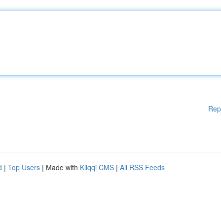
Rep
d
|
Top Users
| Made with
Kliqqi CMS
|
All RSS Feeds