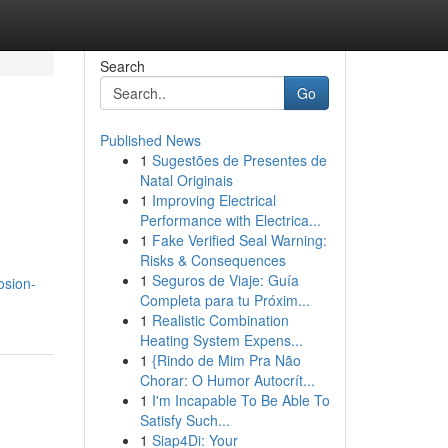
Search
Go
Published News
1
Sugestões de Presentes de
Natal Originais
1
Improving Electrical
Performance with Electrica...
1
Fake Verified Seal Warning:
Risks & Consequences
1
Seguros de Viaje: Guía
osion-
Completa para tu Próxim...
1
Realistic Combination
Heating System Expens...
1
{Rindo de Mim Pra Não
Chorar: O Humor Autocrít...
1
I'm Incapable To Be Able To
Satisfy Such...
1
Siap4Di: Your