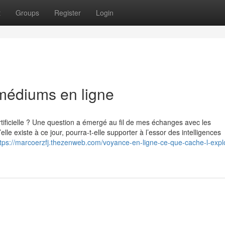
t
Groups
Register
Login
 médiums en ligne
artificielle ? Une question a émergé au fil de mes échanges avec les
elle existe à ce jour, pourra-t-elle supporter à l’essor des intelligences
ttps://marcoerzfj.thezenweb.com/voyance-en-ligne-ce-que-cache-l-expl