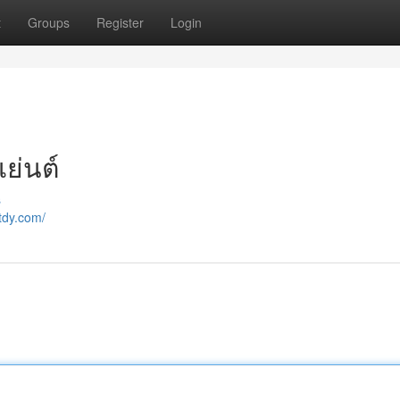
t
Groups
Register
Login
ย่นต์
s
tdy.com/