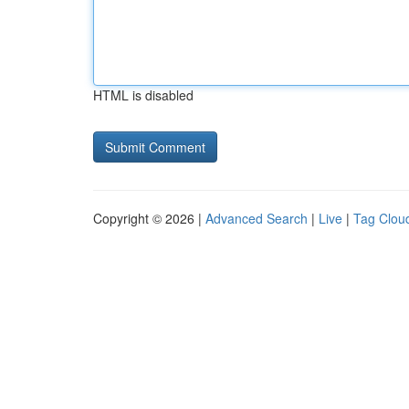
HTML is disabled
Copyright © 2026 |
Advanced Search
|
Live
|
Tag Clou