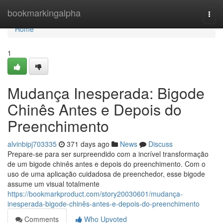
Home
bookmarkingalpha
Togg
navi
Home
1
Mudança Inesperada: Bigode
Chinês Antes e Depois do
Preenchimento
alvinbipj703335
371 days ago
News
Discuss
Prepare-se para ser surpreendido com a incrível transformação
de um bigode chinês antes e depois do preenchimento. Com o
uso de uma aplicação cuidadosa de preenchedor, esse bigode
assume um visual totalmente
https://bookmarkproduct.com/story20030601/mudança-
inesperada-bigode-chinês-antes-e-depois-do-preenchimento
Comments
Who Upvoted