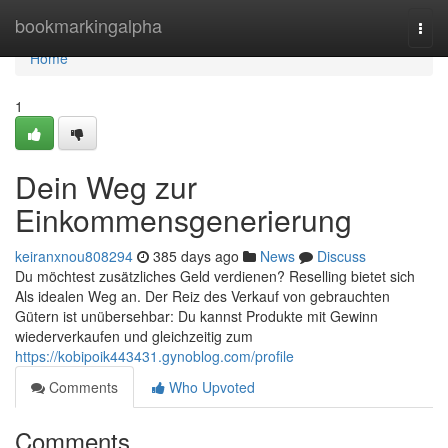
Home
bookmarkingalpha
Togg
navi
Home
1
Dein Weg zur
Einkommensgenerierung
keiranxnou808294
385 days ago
News
Discuss
Du möchtest zusätzliches Geld verdienen? Reselling bietet sich
Als idealen Weg an. Der Reiz des Verkauf von gebrauchten
Gütern ist unübersehbar: Du kannst Produkte mit Gewinn
wiederverkaufen und gleichzeitig zum
https://kobipoik443431.gynoblog.com/profile
Comments
Who Upvoted
Comments