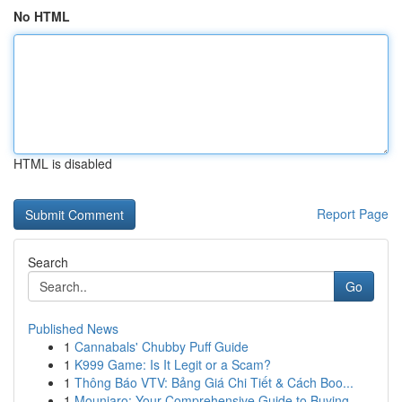
No HTML
HTML is disabled
Report Page
Search
Go
Published News
1
Cannabals' Chubby Puff Guide
1
K999 Game: Is It Legit or a Scam?
1
Thông Báo VTV: Bảng Giá Chi Tiết & Cách Boo...
1
Mounjaro: Your Comprehensive Guide to Buying...