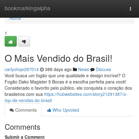
Home
bookmarkingalpha
Togg
navi
Home
1
O Mais Vendido do Brasil!
carlyohqe287014
388 days ago
News
Discuss
Você busca um fogão que une qualidade e design incrível? O
Fogão Dako Magister 5 Bocas é a escolha perfeita para você!
Considerado o favorito pelo público, ele conquista o coração dos
brasileiros com sua
https://hubwebsites.com/story21291387/o-
top-de-vendas-do-brasil
Comments
Who Upvoted
Comments
Submit a Comment