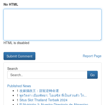
No HTML
HTML is disabled
Report Page
Search
Go
Published News
1
改嫁攝政王：甜寵逆轉命運
1
พูลวิลล่า เมืองพัทยา: โอเอซิส ที่เป็นส่วนตัว ใก...
1
Situs Slot Thailand Terbaik 2024
1
El Nutrición 2: Nuestra Directorio de Alimentac...