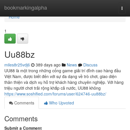
Home
bookmarkingalpha
Togg
navi
Home
1
Uu88bz
miles8r25vdj6
389 days ago
News
Discuss
UU88 là một trong những cổng game giải trí đỉnh cao hàng đầu
Việt Nam, được biết đến với sự đa dạng về trò chơi, giao diện
thân thiện và dịch vụ hỗ trợ khách hàng chuyên nghiệp. Với hàng
triệu người chơi trải rộng khắp cả nước, UU88 không
https://www.soshified.com/forums/user/624746-uu88bz/
Comments
Who Upvoted
Comments
Submit a Comment