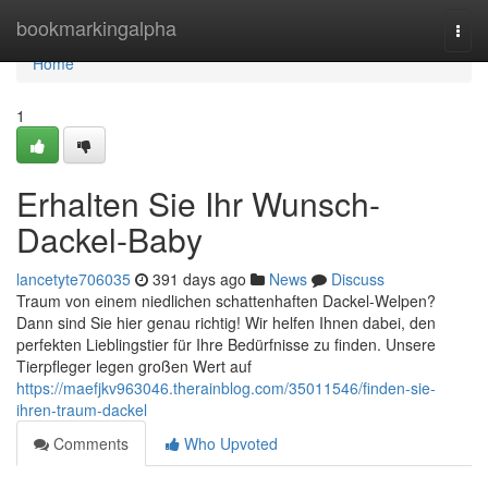
Home
bookmarkingalpha
Togg
navi
Home
1
Erhalten Sie Ihr Wunsch-
Dackel-Baby
lancetyte706035
391 days ago
News
Discuss
Traum von einem niedlichen schattenhaften Dackel-Welpen?
Dann sind Sie hier genau richtig! Wir helfen Ihnen dabei, den
perfekten Lieblingstier für Ihre Bedürfnisse zu finden. Unsere
Tierpfleger legen großen Wert auf
https://maefjkv963046.therainblog.com/35011546/finden-sie-
ihren-traum-dackel
Comments
Who Upvoted