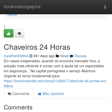
Home
bookmarkingalpha
Togg
navi
Home
1
Chaveiros 24 Horas
myafhie009854
391 days ago
News
Discuss
Em casos inesperados, quando se encontra trancado fora, a
solução mais eficiente é contar com a ajuda de um especialista
em segurança. , Na capital portuguesa o serviço Abertura
Urgente se torna fundamental para
https://bookmarkvids.com/story21329977/abertuta-de-portas-em-
lisboa
Comments
Who Upvoted
Comments