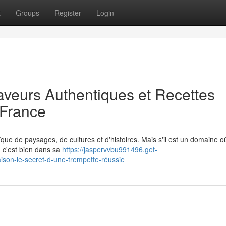
t
Groups
Register
Login
veurs Authentiques et Recettes
 France
que de paysages, de cultures et d'histoires. Mais s'il est un domaine o
 c'est bien dans sa
https://jaspervvbu991496.get-
son-le-secret-d-une-trempette-réussie