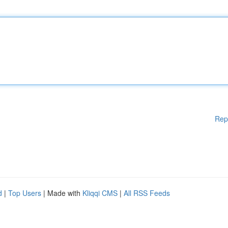
Rep
d
|
Top Users
| Made with
Kliqqi CMS
|
All RSS Feeds