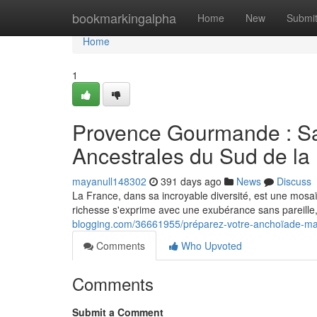
Home
bookmarkingalpha
Home
New
Submi
Home
1
Provence Gourmande : Sa
Ancestrales du Sud de la
mayanull148302
391 days ago
News
Discuss
La France, dans sa incroyable diversité, est une mosaï
richesse s'exprime avec une exubérance sans pareille,
blogging.com/36661955/préparez-votre-anchoïade-mai
Comments
Who Upvoted
Comments
Submit a Comment