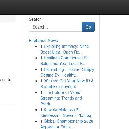
Search
Go
Published News
1
Exploring Intimacy: Nitric
Boost Ultra, Open Re...
1
Hastings Commercial Bin
Solutions: Your Local P...
1
Flourishing – Rather Simply
Getting By: Healthy...
ù cette
1
99exch: Get Your New ID &
Seamless copyright
1
The Future of Video
Streaming: Trends and
Predi...
1
Kuweta Malarska 7L
Niebieska – Nowa z Plombą
1
Global Championship 2026
Apparel: A Fan's ...