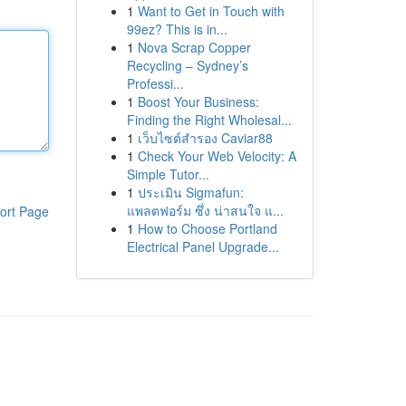
1
Want to Get in Touch with
99ez? This is in...
1
Nova Scrap Copper
Recycling – Sydney’s
Professi...
1
Boost Your Business:
Finding the Right Wholesal...
1
เว็บไซต์สำรอง Caviar88
1
Check Your Web Velocity: A
Simple Tutor...
1
ประเมิน Sigmafun:
แพลตฟอร์ม ซึ่ง น่าสนใจ แ...
ort Page
1
How to Choose Portland
Electrical Panel Upgrade...