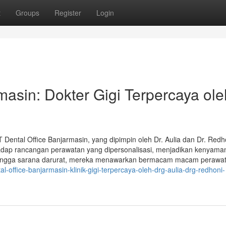
t
Groups
Register
Login
masin: Dokter Gigi Terpercaya ole
 Dental Office Banjarmasin, yang dipimpin oleh Dr. Aulia dan Dr. Redh
hadap rancangan perawatan yang dipersonalisasi, menjadikan kenyama
 hingga sarana darurat, mereka menawarkan bermacam macam perawa
al-office-banjarmasin-klinik-gigi-terpercaya-oleh-drg-aulia-drg-redhoni-