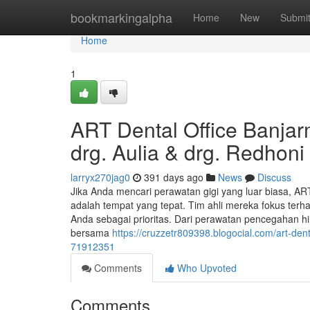
Home
bookmarkingalpha
Home
New
Submi
Home
1
ART Dental Office Banjar
drg. Aulia & drg. Redhoni
larryx270jag0
391 days ago
News
Discuss
Jika Anda mencari perawatan gigi yang luar biasa, ART
adalah tempat yang tepat. Tim ahli mereka fokus ter
Anda sebagai prioritas. Dari perawatan pencegahan
bersama
https://cruzzetr809398.blogocial.com/art-dent
71912351
Comments
Who Upvoted
Comments