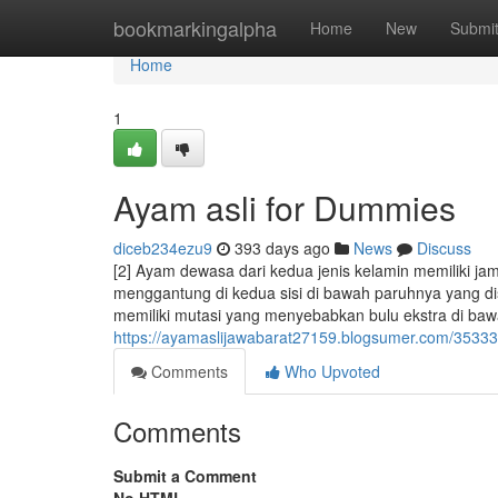
Home
bookmarkingalpha
Home
New
Submi
Home
1
Ayam asli for Dummies
diceb234ezu9
393 days ago
News
Discuss
[2] Ayam dewasa dari kedua jenis kelamin memiliki jam
menggantung di kedua sisi di bawah paruhnya yang dis
memiliki mutasi yang menyebabkan bulu ekstra di ba
https://ayamaslijawabarat27159.blogsumer.com/3533321
Comments
Who Upvoted
Comments
Submit a Comment