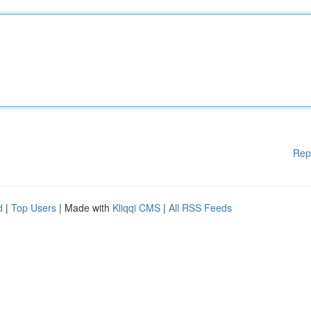
Rep
d
|
Top Users
| Made with
Kliqqi CMS
|
All RSS Feeds