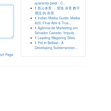
quaranta piedi - C...
1
凯云体育 ： 塑造 体育 数字
潮流 的 前景
1
Indian Matka Guide: Matka
420, Final Ank & Trus...
1
Agência de Marketing em
Senador Canedo: Impuls...
1
Leading Wagering Sites
1
Pot in Belfast : A
Developing Subterranean...
ort Page