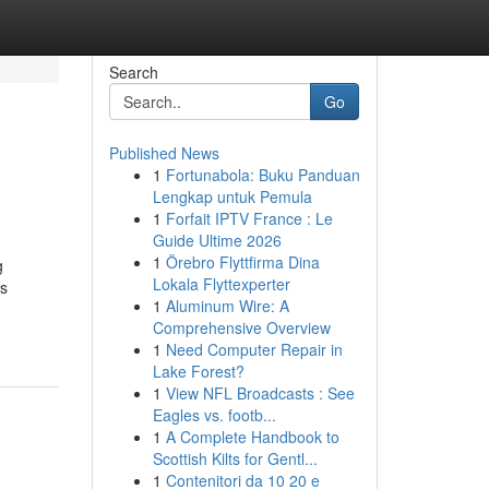
Search
Go
Published News
1
Fortunabola: Buku Panduan
Lengkap untuk Pemula
1
Forfait IPTV France : Le
Guide Ultime 2026
1
Örebro Flyttfirma Dina
g
Lokala Flyttexperter
as
1
Aluminum Wire: A
Comprehensive Overview
1
Need Computer Repair in
Lake Forest?
1
View NFL Broadcasts : See
Eagles vs. footb...
1
A Complete Handbook to
Scottish Kilts for Gentl...
1
Contenitori da 10 20 e